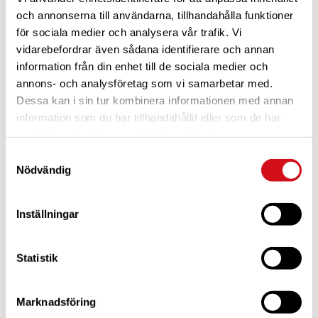
och annonserna till användarna, tillhandahålla funktioner
för sociala medier och analysera vår trafik. Vi
vidarebefordrar även sådana identifierare och annan
information från din enhet till de sociala medier och
annons- och analysföretag som vi samarbetar med.
Dessa kan i sin tur kombinera informationen med annan
För dig som är blivande ny medlem
Ta del av alla förmåner.
Bli medlem idag.
information som du har tillhandahållit eller som de har
samlat in när du har använt deras tjänster.
Samtyckesval
Nödvändig
Inställningar
Statistik
Marknadsföring
För dig som vill förnya ditt medlemskap