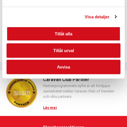
Logga in med hjälp av formuläret och följ anvisningarna.
Visa detaljer
Tillåt alla
Tillåt urval
Avvisa
Caravan Club Partner
Partnerprogrammets syfte är att fördjupa
samarbetet mellan Caravan Club of Sweden
och våra partners.
Läs mer