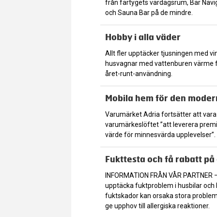
från fartygets vardagsrum, Bar Navi
och Sauna Bar på de mindre.
Hobby i alla väder
Allt fler upptäcker tjusningen med 
husvagnar med vattenburen värme fr
året-runt-användning.
Mobila hem för den mode
Varumärket Adria fortsätter att var
varumärkeslöftet ”att leverera prem
värde för minnesvärda upplevelser”.
Fukttesta och få rabatt på
INFORMATION FRÅN VÅR PARTNER – D
upptäcka fuktproblem i husbilar oc
fuktskador kan orsaka stora problem
ge upphov till allergiska reaktioner.