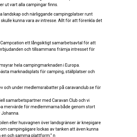
r ut vart alla campingar finns.
ka landskap och närliggande campingplatser runt
 skulle kunna vara av intresse. Allt för att förenkla det
 Campcation ett långsiktigt samarbetsavtal för att
rbjudanden och tillsammans främja intresset för
omsyrar hela campingmarknaden i Europa.
bästa marknadsplats för camping, ställplatser och
rev och under medlemsrabatter på caravanclub.se för
ficiell samarbetspartner med Caravan Club och vi
kapa mervärde för medlemmarna både genom stort
r Johanna.
ilen eller husvagnen över landsgränser är knepigare
 som campingägare lockas av tanken att även kunna
a en och samma plattform.” n