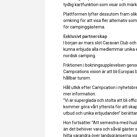
tydlig kartfunktion som visar och märke
Plattformen lyfter dessutom fram oli
omkring för att visa fler alternativ som
för campinggästerna.
Exklusivt partnerskap
I början av mars slöt Caravan Club och
kunna erbjuda alla medlemmar unika e
nordisk camping.
Friktionen i bokningsupplevelsen gen
Campcations vision är att bli Europas 
hållbar turism.
Håll utkik efter Campcation i nyhetsb
mer information.
”Vi är superglada och stolta att bli of
kommer göra vårt yttersta för att s
utbud och unika erbjudanden” berätta
Hon fortsätter ”Att semestra med husb
än det behöver vara och såväl gäster
hitta varandra över landsgränserna vi