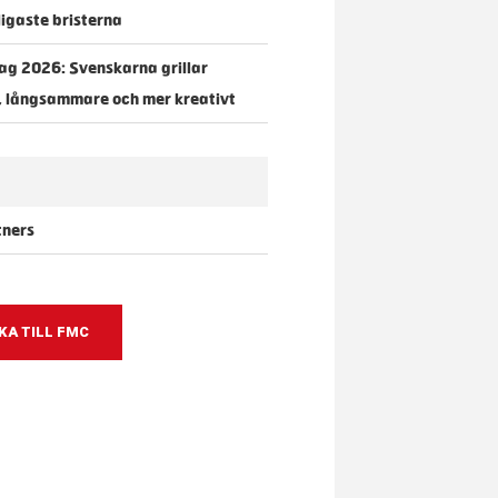
igaste bristerna
dag 2026: Svenskarna grillar
, långsammare och mer kreativt
tners
KA TILL FMC