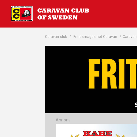
Caravan club
/
Fritidsmagasinet Caravan
/
Caravan 
Annons