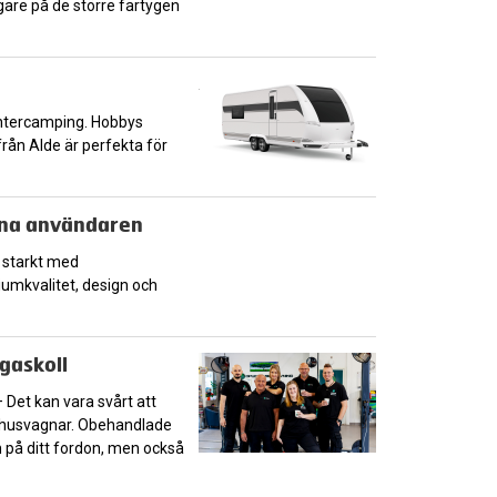
gare på de större fartygen
vintercamping. Hobbys
ån Alde är perfekta för
rna användaren
a starkt med
iumkvalitet, design och
 gaskoll
et kan vara svårt att
h husvagnar. Obehandlade
 på ditt fordon, men också