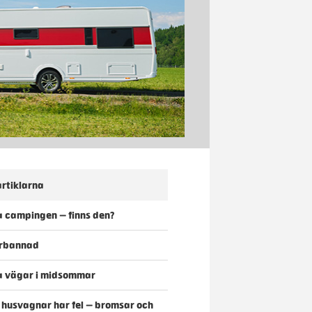
rtiklarna
 campingen – finns den?
förbannad
a vägar i midsommar
o husvagnar har fel – bromsar och