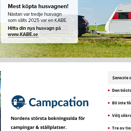
Senaste a
Den bästa
Bli inte 
Välj säkr
Tre av ti