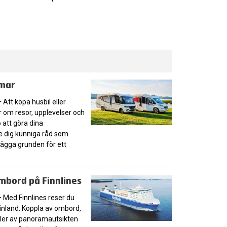
mmar
t köpa husbil eller
om resor, upplevelser och
 att göra dina
e dig kunniga råd som
 lägga grunden för ett
mbord på Finnlines
ed Finnlines reser du
Finland. Koppla av ombord,
eller av panoramautsikten