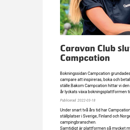
Caravan Club slu
Campcation
Bokningssidan Campcation grundades 
campare att inspireras, boka och bet
ställe.Bakom Campcation hittar vi d
år lyckats växa bokningsplattformen ti
Publicerad
2022-03-18
Under snart två års tid har Campcation
ställplatser i Sverige, Finland och Nor
campingbranschen.
Samtidigt är plattformen så mycket m