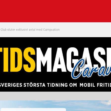
Club sluter exklusivt avtal med Campcation