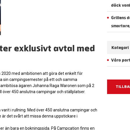
däck vanl
Grillens 
smartare
ter exklusivt avtal med
Kategori
Våra par
2020 med ambitionen att göra det enkelt för
ala sin campingsemester på ett och samma
en ambitösa ägaren Johanna Raga Waronen som på 2
TILLBA
ll över 450 anslutna campingar och ställplatser.
 varit i rullning. Med över 450 anslutna campingar och
ge är det svårt att missa denna uppstickare i
er än bara en bokningssida. På Campcation finns en