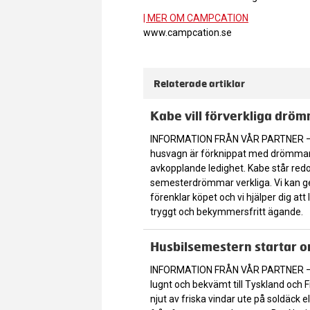
| MER OM CAMPCATION
www.campcation.se
Relaterade artiklar
Kabe vill förverkliga drö
INFORMATION FRÅN VÅR PARTNER – At
husvagn är förknippat med drömmar 
avkopplande ledighet. Kabe står redo
semesterdrömmar verkliga. Vi kan g
förenklar köpet och vi hjälper dig att
tryggt och bekymmersfritt ägande.
Husbilsemestern startar o
INFORMATION FRÅN VÅR PARTNER – M
lugnt och bekvämt till Tyskland och 
njut av friska vindar ute på soldäck 