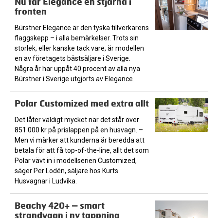
Nu får Elegance en stjärna i
fronten
Bürstner Elegance är den tyska tillverkarens
flaggskepp – i alla bemärkelser. Trots sin
storlek, eller kanske tack vare, är modellen
en av företagets bästsäljare i Sverige.
Några år har uppåt 40 procent av alla nya
Bürstner i Sverige utgjorts av Elegance.
Polar Customized med extra allt
Det låter väldigt mycket när det står över
851 000 kr på prislappen på en husvagn. –
Men vi märker att kunderna är beredda att
betala för att få top-of-the-line, allt det som
Polar vävt in i modellserien Customized,
säger Per Lodén, säljare hos Kurts
Husvagnar i Ludvika.
Beachy 420+ – smart
strandvagn i ny tappning