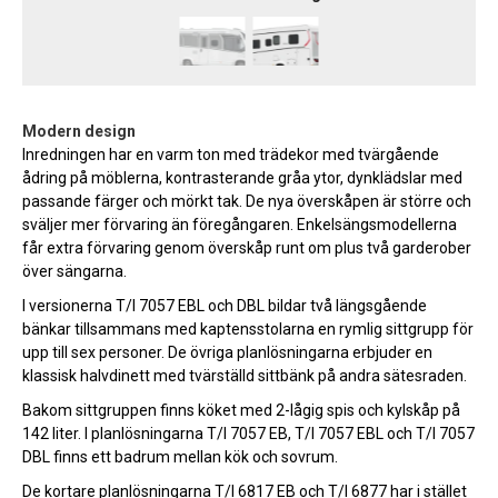
Modern design
Inredningen har en varm ton med trädekor med tvärgående
ådring på möblerna, kontrasterande gråa ytor, dynklädslar med
passande färger och mörkt tak. De nya överskåpen är större och
sväljer mer förvaring än föregångaren. Enkelsängsmodellerna
får extra förvaring genom överskåp runt om plus två garderober
över sängarna.
I versionerna T/I 7057 EBL och DBL bildar två längsgående
bänkar tillsammans med kaptensstolarna en rymlig sittgrupp för
upp till sex personer. De övriga planlösningarna erbjuder en
klassisk halvdinett med tvärställd sittbänk på andra sätesraden.
Bakom sittgruppen finns köket med 2-lågig spis och kylskåp på
142 liter. I planlösningarna T/I 7057 EB, T/I 7057 EBL och T/I 7057
DBL finns ett badrum mellan kök och sovrum.
De kortare planlösningarna T/I 6817 EB och T/I 6877 har i stället