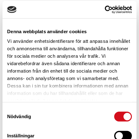
Text & Bild
Denna webbplats använder cookies
Relaterade artiklar
Vi använder enhetsidentifierare för att anpassa innehållet
och annonserna till användarna, tillhandahålla funktioner
Lasta mer i husbilen?
för sociala medier och analysera vår trafik. Vi
vidarebefordrar även sådana identifierare och annan
Önskar du kunna lasta mer i din husbil, eller
information från din enhet till de sociala medier och
vill du att barnen ska kunna köra den?
annons- och analysföretag som vi samarbetar med.
Dessa kan i sin tur kombinera informationen med annan
Välgjord premiumvagn för två
information som du har tillhandahållit eller som de har
Provkörd: Tabbert Puccini 685 DF 2022
samlat in när du har använt deras tjänster.
Vissa har kallat Tabbert för husvagnarnas
Samtyckesval
Rolls-Royce. Efter att ha provkört nya
Nödvändig
Tabbert Puccini 685 DF är man böjd att hålla
med.
Inställningar