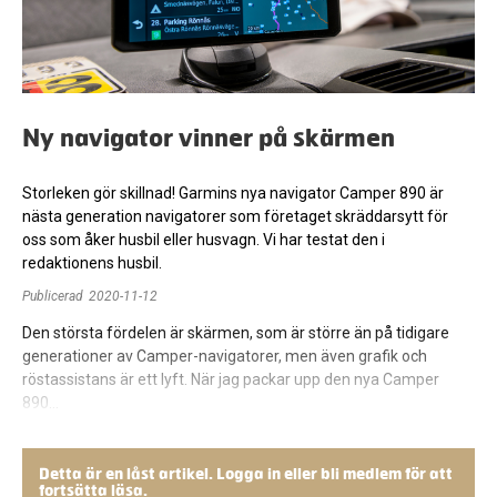
Ny navigator vinner på skärmen
Storleken gör skillnad! Garmins nya navigator Camper 890 är
nästa generation navigatorer som företaget skräddarsytt för
oss som åker husbil eller husvagn. Vi har testat den i
redaktionens husbil.
Publicerad
2020-11-12
Den största fördelen är skärmen, som är större än på tidigare
generationer av Camper-navigatorer, men även grafik och
röstassistans är ett lyft. När jag packar upp den nya Camper
890…
Detta är en låst artikel. Logga in eller bli medlem för att
fortsätta läsa.