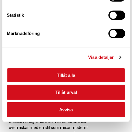
Fransk husvagn med
flygplanshistoria
Statistik
En av Frankrikes mest älskade husvagnar är
tillbaka i Sverige. Säg hej till Caravelair!
Marknadsföring
Nu får Elegance en stjärna i
fronten
Bürstner Elegance är den tyska tillverkarens
Visa detaljer
flaggskepp – i alla bemärkelser. Trots sin
storlek, eller kanske tack vare, är modellen
en av företagets bästsäljare i Sverige.
Tillåt alla
Några år har uppåt 40 procent av alla nya
Bürstner i Sverige utgjorts av Elegance.
Tillåt urval
Farväl Classic – välkommen
Estate
Avvisa
Efter tio år som Kabes instegsserie tackar
Classic för sig. Ersättaren heter Estate och
överraskar med en stil som mixar modernt