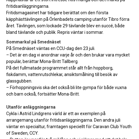
fritidsanläggningarna.
Fritidsmagasinet har tidigare berättat om den första
käpphästtävlingen på Örlenbadets camping utanför Tibro förra
året. Tävlingen, som lockade 29 tävlande blev en succé, både
bland tävlande och publik. Repris väntar i sommar.
Sommarkul på Smednäset
På Smednäset väntas en CCU-dag den 23 juli.
– Det är en dag vi anordnar varje år och den brukar vara mycket
populär, berättar Mona-Britt Tallberg.
På det fullmatade programmet står allt från hoppborg,
fiskdamm, vattenrutschlekar, ansiktsmålning till besök av
glassgubben.
– Förhoppningsvis ska det också bli lite gympa för både vuxna
och barn också, fortsätter Mona-Britt.
Utanför anläggningarna
Cykla i Astrid Lindgrens värld är ett av exemplen på
arrangemang utanför fritidsanläggningarna. Den andra juli
väntar en specialtur, framtagen speciellt för Caravan Club Youth
of Sweden, CCY.