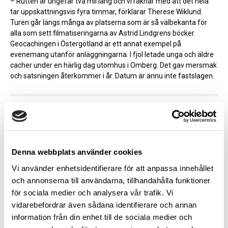
– Rutten är ungefär två mil lång och vi räknar med att det hela
tar uppskattningsvis fyra timmar, förklarar Therese Wiklund.
Turen går längs många av platserna som är så välbekanta för
alla som sett filmatiseringarna av Astrid Lindgrens böcker.
Geocachingen i Östergötland är ett annat exempel på
evenemang utanför anläggningarna. I fjol letade unga och äldre
cacher under en härlig dag utomhus i Omberg. Det gav mersmak
och satsningen återkommer i år. Datum är ännu inte fastslagen.
Text & Bild
Denna webbplats använder cookies
Relaterade artiklar
Vi använder enhetsidentifierare för att anpassa innehållet
och annonserna till användarna, tillhandahålla funktioner
Möt en passionerad däcknörd
för sociala medier och analysera vår trafik. Vi
Heinz-Peter Adlung är en av husvagns- och
vidarebefordrar även sådana identifierare och annan
husbilsbranschen stora profiler.
information från din enhet till de sociala medier och
– Jag är en däcknörd, säger han.