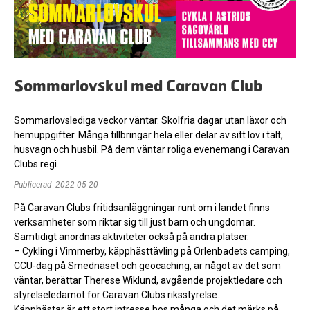
Sommarlovskul med Caravan Club
Sommarlovslediga veckor väntar. Skolfria dagar utan läxor och
hemuppgifter. Många tillbringar hela eller delar av sitt lov i tält,
husvagn och husbil. På dem väntar roliga evenemang i Caravan
Clubs regi.
Publicerad
2022-05-20
På Caravan Clubs fritidsanläggningar runt om i landet finns
verksamheter som riktar sig till just barn och ungdomar.
Samtidigt anordnas aktiviteter också på andra platser.
– Cykling i Vimmerby, käpphästtävling på Örlenbadets camping,
CCU-dag på Smednäset och geocaching, är något av det som
väntar, berättar Therese Wiklund, avgående projektledare och
styrelseledamot för Caravan Clubs riksstyrelse.
Käpphästar är ett stort intresse hos många och det märks på