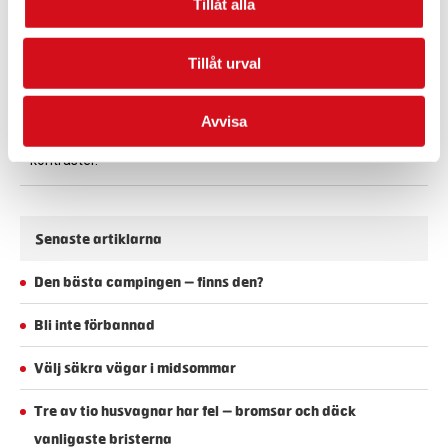
Ny utställning om Stockholm
Tillåt alla
kring sekelskiftet
Hur var det att leva i Stockholm kring
Tillåt urval
sekelskiftet 1900? I Stadsmuseets nya
utställning får besökarna möta några av
stadens invånare strax innan demokratins
Avvisa
genombrott – en omvälvande tid fylld av
kontraster.
Senaste artiklarna
Den bästa campingen – finns den?
Bli inte förbannad
Välj säkra vägar i midsommar
Tre av tio husvagnar har fel – bromsar och däck
vanligaste bristerna