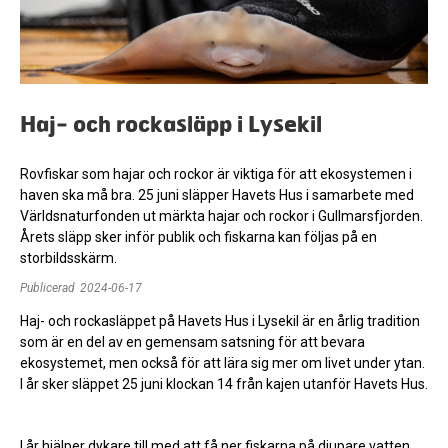
Haj- och rockasläpp i Lysekil
Rovfiskar som hajar och rockor är viktiga för att ekosystemen i
haven ska må bra. 25 juni släpper Havets Hus i samarbete med
Världsnaturfonden ut märkta hajar och rockor i Gullmarsfjorden.
Årets släpp sker inför publik och fiskarna kan följas på en
storbildsskärm.
Publicerad
2024-06-17
Haj- och rockasläppet på Havets Hus i Lysekil är en årlig tradition
som är en del av en gemensam satsning för att bevara
ekosystemet, men också för att lära sig mer om livet under ytan.
I år sker släppet 25 juni klockan 14 från kajen utanför Havets Hus.
I år hjälper dykare till med att få ner fiskarna på djupare vatten,