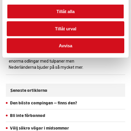
Kjell-Åke och Orvokki, som lämnar
Norrbotten varje höst för Costa Càlida, ”den
Tillåt alla
varma kusten”. Här delar de med sig av sina
bästa råd.
Tillåt urval
Nederländerna mer än
Tulpaner
Avvisa
Vi tillbringar gärna några veckor under våren
i Nederländerna , här finns naturligtvis
enorma odlingar med tulpaner men
Nederländerna bjuder på så mycket mer.
Senaste artiklarna
Den bästa campingen – finns den?
Bli inte förbannad
Välj säkra vägar i midsommar