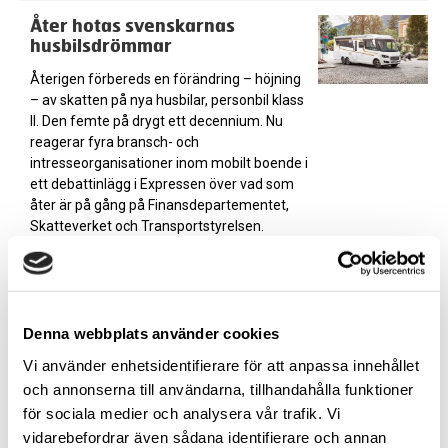
Åter hotas svenskarnas
husbilsdrömmar
Återigen förbereds en förändring – höjning
– av skatten på nya husbilar, personbil klass
II. Den femte på drygt ett decennium. Nu
reagerar fyra bransch- och
intresseorganisationer inom mobilt boende i
ett debattinlägg i Expressen över vad som
åter är på gång på Finansdepartementet,
Skatteverket och Transportstyrelsen.
Tjörn runt – 60 år med stil och
glädje!
Det är med glädje och förväntan som vi
Denna webbplats använder cookies
närmar oss den historiska 60:e upplagan av
Vi använder enhetsidentifierare för att anpassa innehållet
Tjörn Runt. Lördagen den 19 augusti går
och annonserna till användarna, tillhandahålla funktioner
startskottet och årets segeltävling samlar
för sociala medier och analysera vår trafik. Vi
olympiamästare och familjeseglare i en
spännande kamp på samma bana under
vidarebefordrar även sådana identifierare och annan